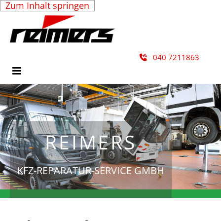
Zum Inhalt springen
040 7211863

REIMERS
KFZ-REPARATUR-SERVICE GMBH