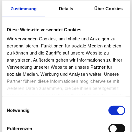
Reparaturen durch.
Zustimmung
Details
Über Cookies
Mit unserem
speziellen Analysegerät
können bei allen
Anhängern den Fehlerspeicher auslesen und löschen.
Wir haben für
Knorr, Haldex und Wabco
das jeweils
Diese Webseite verwendet Cookies
passende Analysegerät.
Wir verwenden Cookies, um Inhalte und Anzeigen zu
personalisieren, Funktionen für soziale Medien anbieten
zu können und die Zugriffe auf unsere Website zu
analysieren. Außerdem geben wir Informationen zu Ihrer
Verwendung unserer Website an unsere Partner für
soziale Medien, Werbung und Analysen weiter. Unsere
Partner führen diese Informationen möglicherweise mit
weiteren Daten zusammen, die Sie ihnen bereitgestellt
haben oder die sie im Rahmen Ihrer Nutzung der Dienste
gesammelt haben.
Einwilligungsauswahl
Notwendig
Präferenzen