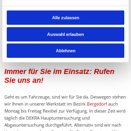
Bergedorf durch. Im Bereich der Lastkraftwagen sind wir
außerdem bei der Sicherheitsüberprüfung für Sie da. Gerade
Alle zulassen
in diesem Bereich bieten Ihnen unsere Experten spezielle
Reparaturarbeiten an. So sind wir bei den Leistungen rund
um Ihren LKW auch bei der Ladebordwandreparatur im
Auswahl erlauben
Einsatz. Kurzum: Beim Reimers Kfz-Reparatur-Service GmbH
in Hamburg Bergedorf erhalten Sie stets maßgeschneiderte
Ablehnen
Lösungen für Ihr Nutzfahrzeug.
Immer für Sie im Einsatz: Rufen
Sie uns an!
Geht es um Fahrzeuge, sind wir für Sie da. Deswegen stehen
wir Ihnen in unserer Werkstatt im Bezirk
Bergedorf
auch
Montag bis Freitag flexibel zur Verfügung. In dieser Zeit wird
täglich die DEKRA Hauptuntersuchung und
Abgasuntersuchung durchgeführt. Alternativ sind wir nach