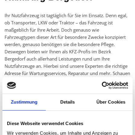
Ihr Nutzfahrzeug ist tagtäglich für Sie im Einsatz. Denn egal,
ob Transporter, LKW oder Traktor – das Fahrzeug ist
maßgeblich für Ihre Arbeit. Doch genauso wie
Fahrzeugtypen dieser Art für besondere Zwecke konzipiert
werden, genauso benötigen sie die besondere Pflege.
Deswegen bieten wir Ihnen als KFZ-Profis im Bezirk
Bergedorf auch allerhand Leistungen rund um Ihre
Nutzfahrzeuge an. Hierbei sind unsere Experten die richtige
Adresse für Wartungsservices, Reparatur und mehr. Schauen
Sie somit einfach in unserer Werkstatt in Hamburg vorbei
oder kontaktieren Sie uns.
Zustimmung
Details
Über Cookies
Wartung und Reparatur für
Nutzfahrzeuge
Diese Webseite verwendet Cookies
Nutzfahrzeuge sind vielfältig. Genauso sind es unsere
Wir verwenden Cookies, um Inhalte und Anzeigen zu